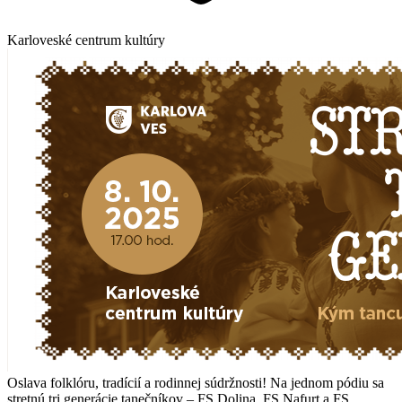
Karloveské centrum kultúry
Oslava folklóru, tradícií a rodinnej súdržnosti! Na jednom pódiu sa
stretnú tri generácie tanečníkov – FS Dolina, FS Nafurt a FS